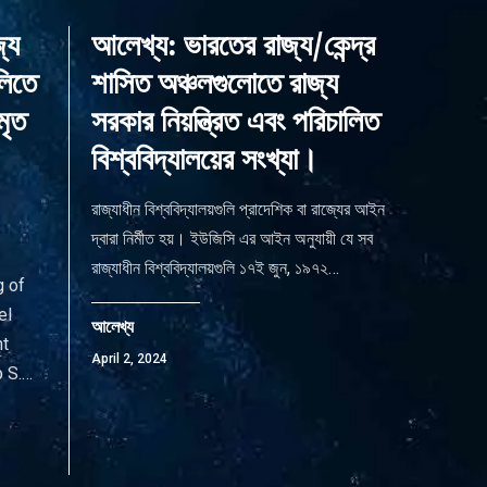
্য
আলেখ্য: ভারতের রাজ্য/কেন্দ্র
লিতে
শাসিত অঞ্চলগুলোতে রাজ্য
মৃত
সরকার নিয়ন্ত্রিত এবং পরিচালিত
বিশ্ববিদ্যালয়ের সংখ্যা।
রাজ্যাধীন বিশ্ববিদ্যালয়গুলি প্রাদেশিক বা রাজ্যের আইন
দ্বারা নির্মীত হয়। ইউজিসি এর আইন অনুযায়ী যে সব
রাজ্যাধীন বিশ্ববিদ্যালয়গুলি ১৭ই জুন, ১৯৭২
…
g of
el
আলেখ্য
nt
April 2, 2024
 S.
…