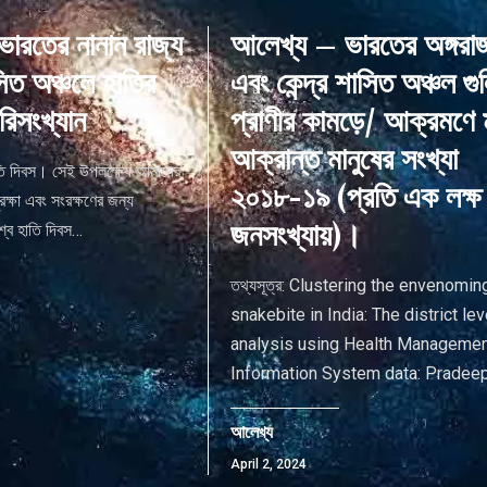
ারতের নানান রাজ্য
আলেখ্য – ভারতের অঙ্গরাজ
সিত অঞ্চলে হাতির
এবং কেন্দ্র শাসিত অঞ্চল গু
রিসংখ্যান
প্রাণীর কামড়ে/ আক্রমণে 
আক্রান্ত মানুষের সংখ্যা
তি দিবস। সেই উপলক্ষ্যে আমাদের
২০১৮-১৯ (প্রতি এক লক্ষ
ক্ষা এবং সংরক্ষণের জন্য
জনসংখ্যায়)।
শ্ব হাতি দিবস
…
তথ্যসূত্র: Clustering the envenomin
snakebite in India: The district lev
analysis using Health Manageme
Information System data: Pradeep
আলেখ্য
April 2, 2024