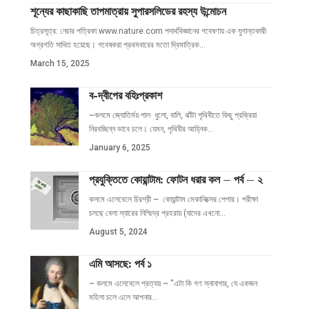
শূন্যের কাছাকাছি তাপমাত্রায় সুপারসলিডের রহস্য উন্মোচন
চিত্রসূত্র: নেচার পত্রিকা www.nature.com পদার্থবিজ্ঞানের গবেষণায় এক যুগান্তকারী
অগ্রগতি সাধিত হয়েছে। গবেষকরা প্রথমবারের মতো দ্বিমাত্রিক
…
March 15, 2025
ব-দ্বীপের বহিঃপ্রকাশ
~কলমে জ্যোতির্ময় পাল ধুলো, বালি, ঝাঁটা পৃথিবীতে কিছু প্রক্রিয়া
নিরবচ্ছিন্ন ভাবে চলে। যেমন, পৃথিবীর আহ্নিক
…
January 6, 2025
প্রযুক্তিতে কোয়ান্টাম: ফোটন ধরার কল – পর্ব – ২
কলমে এলেবেলে চিরশ্রী ~ কোয়ান্টাম মেকানিক্সের পেপার। পরীক্ষা
চলছে বেলা স্যারের নিশ্ছিদ্র প্রহরায় (যাদের এখনো
…
August 5, 2024
এমি আসছে: পর্ব ১
~ কলমে এলেবেলে প্রত্যয় ~ “এটা কি গণ স্নানাগার, যে একজন
মহিলা চলে এলে আপনার
…