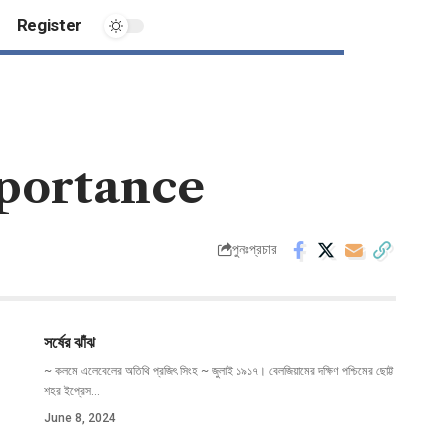
Register
Importance
পুনঃপ্রচার
সর্ষের ঝাঁঝ
~ কলমে এলেবেলের অতিথি প্রজিৎ সিংহ ~ জুলাই ১৯১৭। বেলজিয়ামের দক্ষিণ পশ্চিমের ছোট্ট
শহর ইপ্রেস
…
June 8, 2024