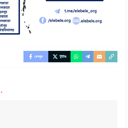
ফেসবুক
টুইটার
d
*