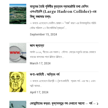
মানুষের তৈরি পৃথিবীর বৃহত্তম ল্যাবরেটরি তথা মেশিন
এলএইচসি (Large Hadron Collider)-এর
কিছু মজাদার তথ্য:
~ কলমে এলেবেলে দেবদীপ ঘোষাল ~ "লার্জ' কারণ এর বিশালাকৃতির পরিধি
যেটার পরিমাপ ২৭ কিলোমিটার'হ্যাড্রন'
…
September 15, 2024
জাল জ্যান্ত
সালটা ২০১৬, শীতের এক সকাল। স্টেশন মোড়ের মধুদা’র চায়ের দোকানে
খবরের কাগজের পাতা উল্টাতে উল্টাতে
…
March 17, 2024
কণা-কাহিনী : অন্তিম পর্ব
~ কলমে এলেবেলে চিরশ্রী ~ (কণা-কাহিনী : প্রথম পর্ব - এর পর। এখন
অব্দি আমরা
…
April 17, 2024
কোয়ান্টামের কড়চা: কৃষ্ণবস্তুর পথ দেখানো আলো – পর্ব – ১