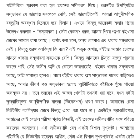
গতিবিধিকে প্রকাশ করা হল তরঙ্গের সমীকরণ দিয়ে। তরঙ্গটির উপস্থিতির
সম্ভাবনা যে জায়গায় সবথেকে বেশি, সেই জায়গাটাকেই আমরা আণুবীক্ষণিক
বস্তুটির অবস্থান হিসেবে ধরে নিলাম। এখানে কিন্তু আরেকটা মজার শব্দের
উল্লেখ করলাম – ‘সম্ভাবনা’। সেটা কেমন? ধরুন, আমার প্রিয় গল্পের বইখানা
চোখের সামনে রাখা আছে। অর্থাৎ বলা চলে, অন্য কোথাও এর থাকার সম্ভাবনা
নেই। কিন্তু তরঙ্গ বলবিদ্যা কি বলে? এই অঙ্ক দেখায়, বইটার আমার চোখের
সামনে থাকার সম্ভাবনা সবথেকে বেশি। কিন্তু আমাদের চিন্তা যতদূর প্রসার
করতে পারি, সেই অসীম অব্দি যে কোনো জায়গাতেই বইটার থাকার সম্ভাবনা
আছে, অতি সামান্য হলেও। মানে বইটার থাকার অল্প সম্ভাবনা পাশের বাড়িতেও
আছে, আবার ভীষণ কম সম্ভাবনা হলেও আন্টার্টিকাতে বইটাকে খুঁজে পাওয়া
অসম্ভব নয়। তবে তরঙ্গের এই আজব খেলাটা তখনই ধরা যাবে, যখন বইটা
ক্ষুদ্রাতিক্ষুদ্র আণুবীক্ষণিক মাত্রা (ডিমেনশন) ধারণ করবে। আমাদের চেনা
নিউটনীয় বলবিদ্যার চোখে কিন্তু একে ধরা যাবে না। এরউইন শ্রাওডিংগার,
আমাদের সেই বেড়াল পরীক্ষা খ্যাত বিজ্ঞানী, এই তরঙ্গের সমীকরণটির সঙ্গে পরিচয়
করালেন আমাদের। এই সমীকরণটি যেন একটা বিশাল দৃশ্যপট। আমাদের
গতিবিধি যে নিউটনীয় তত্ত্বের আধীন, সেটা এই বিশাল দৃশ্যপটেরই একটা ছোট