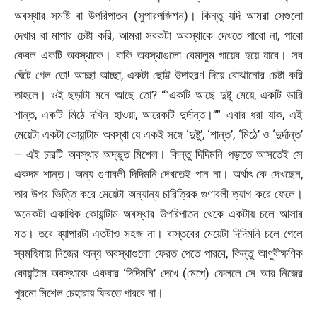
অবস্থার সমষ্টি বা উপরিপাতন (সুপারপজিশন)। কিন্তু যদি আমরা সেগুলো
দেখার বা মাপার চেষ্টা করি, আমরা সবকটা অবস্থাকে দেখতে পাবো না, পাবো
কেবল একটি অবস্থাকে। বাকি অবস্থাগুলো বেমালুম গায়েব হয়ে যাবে। সব
ঘেঁটে গেল তো! আচ্ছা আচ্ছা, একটা ছোট্ট উদাহরণ দিয়ে বোঝানোর চেষ্টা করি
তাহলে। ওই ছড়াটা মনে আছে তো? “”একটি আছে দুষ্টু মেয়ে, একটি ভারি
শান্ত, একটি মিঠে দখিন হাওয়া, আরেকটি দুর্দান্ত।”” এবার ধরা যাক, এই
মেয়েটা একটা কোয়ান্টাম অবস্থা যে একই সঙ্গে ‘দুষ্টু’, ‘শান্ত’, ‘মিঠে’ ও ‘দুর্দান্ত’
– এই চারটি অবস্থার অদ্ভুত মিশেল। কিন্তু দিদিমনি পড়াতে আসতেই সে
একদম শান্ত। অন্য গুণাবলী দিদিমনি দেখতেই পান না। অর্থাৎ কে দেখছেন,
তার উপর ভিত্তি করে মেয়েটা অন্যান্য চারিত্রিক গুণাবলী ত্যাগ করে ফেলে।
অনেকটা একাধিক কোয়ান্টাম অবস্থার উপরিপাতন থেকে একটায় চলে আসার
মত। তবে ব্যাপারটা এতটাও সহজ না। বাস্তবের মেয়েটা দিদিমনি চলে গেলে
স্বমহিমায় নিজের অন্য অবস্থাগুলো ফেরত পেতে পারবে, কিন্তু আণুবীক্ষণিক
কোয়ান্টাম অবস্থাকে একবার ‘দিদিমনি’ দেখে (মেপে) ফেললে সে আর নিজের
পুরনো মিশেল চেহারায় ফিরতে পারবে না।