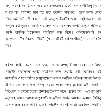
নেব, অবস্থানের হিসেবে হয়ে যাবে গোলমাল। একটা মাপ যতটা নিপুণ ভাবে
মাপতে যাব, অন্যটার মাপ হয়ে যাবে ততটাই অনিশ্চিত। তরঙ্গ কণার দ্বৈত
চরিত্রকেই উনি দায়ী করলেন এই অদ্ভুত ঘটনাটির জন্য। হেইজেনবার্গ এই
অঙ্কের যৌক্তিকতা বোঝানোর জন্য করে ফেললেন একটি চিন্তন পরীক্ষাও,
একটি কাল্পনিক ইলেকট্রন অণুবীক্ষণ যন্ত্র নিয়ে। হেইজেনবার্গের এই
প্রস্তাবনা “”অনিশ্চয়তা নীতি”” (আনসার্টেনটি হাইপোথিসিস) নামে পরিচিত
হল।
হেইজেনবার্গই, ১৯২৫ থেকে ১৯২৭ সালের মধ্যে, নিলস্ বোরের সঙ্গে মিলে
কোয়ান্টাম বলবিদ্যার একটি বৈজ্ঞানিক দর্শন দেওয়ার চেষ্টা করলেন। এই
ব্যাখ্যাটিই এখনো পর্যন্ত কোয়ান্টামের সবথেকে জনপ্রিয় তাত্ত্বিক ব্যাখ্যা হিসেবে
বিদিত। কোপেনহেগেনে নিলস্ বোরের গবেষণাগারে জন্মানো এই কোয়ান্টাম
নীতিগুলো “”কোপেনহেগেন ইন্টারপ্রিটেশন”” নামে পরিচিত হল। এই ব্যাখ্যান
অনুসারে, আমরা কোনো বস্তুর গতি প্রকৃতিকে একটা কোয়ান্টাম অবস্থা (স্টেট)
হিসেবে মনে করতে পারি। একটি কোয়ান্টাম অবস্থা আবার একাধিক কোয়ান্টাম