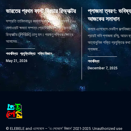
ভারতের প্রথম ফাস্ট ব্রিডার রিঅ্যাক্টর
প্লাজমা ত্বরণ: ভবিষ্য
আজকের সমাধান
সম্প্রতি তামিলনাড়ুর কালপাক্কামে ভারতের প্রথম ৫০০
মেগাওয়াট ক্ষমতা সম্পন্ন প্রোটোটাইপ ফাস্ট ব্রিডার
কলমে এলেবেলে দেবদীপ কল্পবিজ্ঞান
রিঅ্যাক্টর (PFBR) চালু হল। পরমাণু শক্তির ক্ষেত্রে
প্রায়ই শুনি প্লাজমা রশ্মি, আয়ন ক
আমাদের
…
অত্যাধুনিক শক্তি প্রযুক্তির কথা
প্লাজমা
…
পদার্থবিদ্যা
প্রযুক্তিবিদ্যা
শক্তি বিজ্ঞান
May 21, 2026
পদার্থবিদ্যা
December 7, 2025
© ELEBELE and এলেবেলে – ‘এ লেভেলে’ বিজ্ঞান’ 2021-2025. Unauthorized use