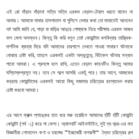
এই রে! দাঁড়ান দাঁড়ান! সত্যি সত্যি এরকম বেড়াল-টেরাল ধরতে যাবেন না
আবার। আমাকে মাথার হাসপাতাল বা পুলিশে দেবার কথা তো মাথাতেই আনবেন
না! আমি জানি যে, পাড়া বা বাড়ির আদুরে পোষ্যকে নিয়ে পরীক্ষায় এরকম আজব
ফল মেলা অসম্ভব। কিন্তু কি করি বলুন তো! কোয়ান্টাম বলবিদ্যার তাত্ত্বিক-
দার্শনিক ব্যাখ্যা দিয়ে যদি আমাদের চারপাশে দেখতে পাওয়া সাধারণ ঘটনাকে
বোঝার চেষ্টা করি, তাহলে এরকমই একটা অদ্ভূতুড়ে, বিটকেল ঘটনার সন্ধান
পাবো আমরা। এ প্রসঙ্গে বলে রাখি, এহেন বেড়াল কাহনটিও কিন্তু আমার
মস্তিস্কপ্রসূত নয়। তবে সে গল্পে আসছি একটু পরে। তার আগে, আজকের
কড়চায় কোয়ান্টামের এরকমই আরো কিছু মজাদার চরিত্রের রহস্যভেদ করার
চেষ্টা করবো আমরা।
এর আগে ম্যাক্স প্লাঙ্কের হাত ধরে শুরু হয়েছিল আমাদের হাঁটি হাঁটি কোয়ান্টা
কোয়ান্টা (পর্ব -১) করে পা ফেলা। অ্যালবার্ট আইনস্টাইন, লুই দ্য ব্রয়-এর মত
বিজ্ঞানীরা শোনালেন কণা ও তরঙ্গের “”ইচ্ছাধারী নাগরূপী”” দ্বৈত চরিত্রের গল্প