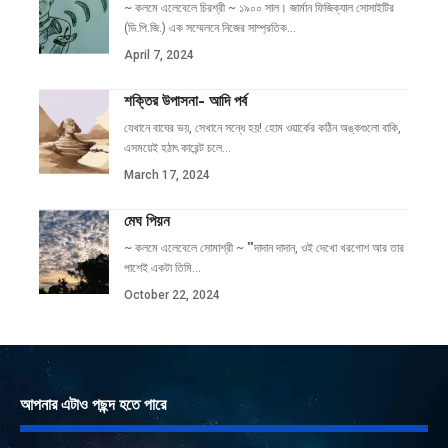
~ কলমে এলেবেলে চিরশ্রী ~ ১৯০০ সাল। জার্মান ফিজিক্যাল সোসাইটির
(ডি.পি.জি.) এক সম্মেলনে নিজের সাম্প্রতিক
…
April 7, 2024
শক্তির উপাসনা- আদি পর্ব
যেখানে বাঘের ভয়, সেখানে সন্ধে হয়! হোম ওয়ার্কের কঠিন অঙ্কগুলো বাকি,
এসময়েই হঠাৎ কারেন্ট চলে
…
March 17, 2024
মেঘ পিয়ন
~ কলমে এলেবেলে সোমাশ্রী ~ ""দাদান দাদান, ওই দেখো খরগোশ আর তার
পাশেই একটা তিমি
…
October 22, 2024
আপনার এটাও পছন্দ হতে পারে