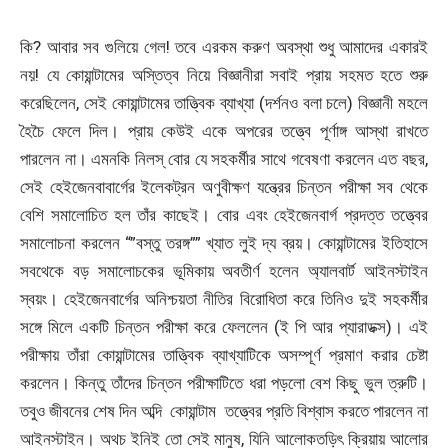
কি? আবার সব গুলিয়ে গেল! তবে এরকম করুণ অবস্থা শুধু আমাদের একারই
নয়! যে কোয়ান্টামের অস্তিত্ব নিয়ে বিজ্ঞানীরা সবাই প্রায় সহমত হতে শুরু
করেছিলেন, সেই কোয়ান্টামের তাত্ত্বিক ব্যাখ্যা (দর্শনও বলা চলে) বিজ্ঞানী মহলে
হৈচৈ ফেলে দিল। প্রায় কেউই একে অপরের তত্ত্বে পূর্ণাঙ্গ আস্থা রাখতে
পারলেন না। এমনকি নিলস্ বোর যে সহকর্মীর সাথে গবেষণা করলেন এত বছর,
সেই হেইজেনবাবার্গের ইলেকট্রন অণুবীক্ষণ যন্ত্রের চিন্তন পরীক্ষা সব থেকে
বেশি সমালোচিত হল তাঁর কাছেই। বোর এবং হেইজেনবার্গ প্রদত্ত তত্ত্বের
সমালোচনা করলেন “”বস্তু তরঙ্গ”” খ্যাত লুই দ্য ব্রয়। কোয়ান্টামের ইতিহাসে
সবথেকে বড় সমালোচকের ভূমিকায় অবতীর্ণ হলেন অ্যালবার্ট আইনস্টাইন
স্বয়ং। হেইজেনবার্গের অনিশ্চয়তা নীতির বিরোধিতা করে তিনিও দুই সহকর্মীর
সঙ্গে মিলে একটি চিন্তন পরীক্ষা করে ফেললেন (ই পি আর প্যারাডক্স)। এই
পরীক্ষায় তাঁরা কোয়ান্টামের তাত্ত্বিক ব্যাখ্যাটিকে অসম্পূর্ণ প্রমাণ করার চেষ্টা
করলেন। কিন্তু তাঁদের চিন্তন পরীক্ষাটিতে ধরা পড়লো বেশ কিছু ভুল ত্রুটি।
তবুও জীবনের শেষ দিন অব্দি কোয়ান্টাম তত্ত্বের প্রতি বিশ্বাস করতে পারলেন না
আইনস্টাইন। অথচ ইনিই তো সেই মানুষ, যিনি আলোকতড়িৎ ক্রিয়ায় আলোর