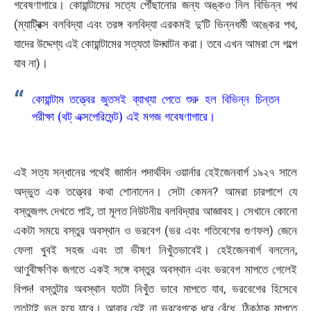
গবেষণাগারে। কোয়ান্টামের সত্যে পৌঁছানোর জন্য অঙ্কও নিল বিভিন্ন পথ
(ম্যাট্রিক্স বলবিদ্যা এবং তরঙ্গ বলবিদ্যা এরকমই দু’টি ভিন্নধর্মী অঙ্কের পথ,
যাদের উদ্দেশ্য এই কোয়ান্টামের সত্যতা উদ্ঘাটন করা। তবে এখন আমরা সে গল্পে
যাব না)।
কোয়ান্টাম তত্ত্বের জুতসই ব্যাখ্যা পেতে শুরু হল বিভিন্ন চিন্তন
পরীক্ষা (থট্ এক্সপেরিমেন্ট) এই মগজ গবেষণাগারে।
এই সত্য সন্ধানের পথেই জার্মান পদার্থবিদ ওয়ার্নার হেইজেনবার্গ ১৯২৭ সালে
অদ্ভুত এক তত্ত্বের কথা শোনালেন। সেটা কেমন? আমরা চারপাশে যে
বস্তুজগৎ দেখতে পাই, তা মূলত নিউটনীয় বলবিদ্যার আজ্ঞাবহ। সেখানে কোনো
একটা সময়ে বস্তুর অবস্থান ও ভরবেগ (ভর এবং গতিবেগের গুণফল) জেনে
ফেলা খুবই সহজ এবং তা ভীষণ নিখুঁতভাবেই। হেইজেনবার্গ বললেন,
আণুবীক্ষণিক জগতে একই সঙ্গে বস্তুর অবস্থান এবং ভরবেগ মাপতে গেলেই
বিপদ! বস্তুটার অবস্থান যতটা নিখুঁত ভাবে মাপতে যাব, ভরবেগের হিসেবে
ততটাই ভুল হয়ে যাবে। আবার যেই না ভরবেগকে ধরে বেঁধে ঠিকঠাক মাপতে