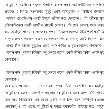
কোয়ান্টা বা ফোটনের সত্যতা উদ্ঘাটন করেছিলেন। আইনস্টাইনের সঙ্গে চিঠি
মারফত এ বিষয়ে আলোচনার সূত্র ধরেই অস্ট্রিয়ান – আইরিশ পদার্থবিদ
এরউইন শ্রাওডিংগার একটি চিন্তন পরীক্ষা করে ফেললেন। এই পরীক্ষার মূল
চরিত্রাভিনেতা একটি কাল্পনিক বাক্সবন্দী বেড়াল। এই সেই বেড়াল, যাকে ধরেই
শুরু হয়েছিল আমাদের আজকের গল্প। “”কোপেনহেগেন ইন্টারপ্রিটেশন””কে
বাস্তব জগতে প্রয়োগ করলে যে ফলাফল পাওয়া সম্ভব, তারই নিদর্শন: বাক্স
খোলার ঠিক আগের মুহূর্তেও একই সঙ্গে জীবিত ও মৃত বেড়ালের উপস্থিতি।
একবার বাক্স খুললেই দিদিমনি শুধু দেখতে পাবেন একটি জীবিত অথবা একটি মৃত
বেড়ালকে।
একবার বাক্স খুললেই দিদিমনি শুধু দেখতে পাবেন একটি জীবিত অথবা একটি মৃত
বেড়ালকে।
তবে এত আলোচনা – সমালোচনার মধ্যে দিয়েও তরতরিয়ে বয়ে চলছিল
কোয়ান্টামের অঙ্ক। আগেই বলেছিলাম, কোয়ান্টামের অঙ্ক মূলত দু’টো শাখায়
ভাগ হয়ে গিয়েছিল। এর মধ্যে একটি শাখা ছিল তরঙ্গ বলবিদ্যা (ওয়েভ
মেকানিক্স)। এই ধারায়, আণুবীক্ষণিক বস্তুর তরঙ্গধর্মকে হাতিয়ার করে, বস্তুর