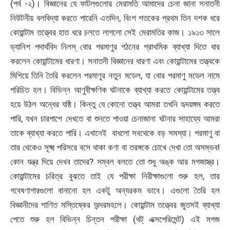
(পর্ব -২)। বিজ্ঞানের যে ফাটলগুলোর মেরামতি আমাদের চেনা জানা সনাতনী
নিউটনীয় বলবিদ্যা করতে পারেনি এতদিন, বিংশ শতকের প্রথম তিন দশক ধরে
কোয়ান্টাম তত্ত্বের হাত ধরে চলতে লাগলো সেই মেরামতির কাজ। ১৯১৩ সালে
ড্যানিশ পদার্থবিদ নিলস্ বোর পরমাণুর গঠনের প্রাথমিক ব্যাখ্যা দিতে ধার
করলেন কোয়ান্টামের ধারণা। সনাতনী বিজ্ঞানের ধারণা এবং কোয়ান্টামের তত্ত্বকে
মিশিয়ে তিনি তৈরি করলেন পরমাণুর নতুন মডেল, যা বোর পরমাণু মডেল নামে
পরিচিত হল। বিভিন্ন আণুবীক্ষণিক ঘটনাকে ব্যাখ্যা করতে কোয়ান্টামের তত্ত্ব
হয়ে উঠল অন্ধের যষ্ঠি। কিন্তু যে কোনো তত্ত্ব আমরা তখনি হৃদয়ঙ্গম করতে
পারি, যখন চারপাশে দেখতে বা শুনতে পাওয়া চেনাজানা ঘটনার সাহায্যে আমরা
তাকে ব্যাখ্যা করতে পারি। এখানেই বাধলো সবথেকে বড় সমস্যা। পরমাণু বা
তার থেকেও সূক্ষ্ম পরিসরে বসে থাকা কণা বা তরঙ্গকে চোখে দেখা তো অসম্ভব!
কোন যন্ত্র দিয়ে দেখব তাদের? সম্বল বলতে তো শুধু অঙ্ক আর মগজাস্ত্র।
কোয়ান্টামের চরিত্র বুঝতে তাই যে পরীক্ষা নিরীক্ষাগুলো শুরু হল, তার
গবেষণাগারগুলো বানানো হল একটু অন্যরকম ভাবে। এগুলো তৈরি হল
বিজ্ঞানীদের শাণিত মস্তিষ্কের অন্দরমহলে। কোয়ান্টাম তত্ত্বের জুতসই ব্যাখ্যা
পেতে শুরু হল বিভিন্ন চিন্তন পরীক্ষা (থট্ এক্সপেরিমেন্ট) এই মগজ