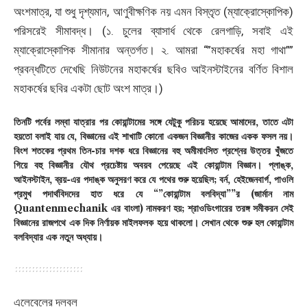
অংশমাত্র, যা শুধু দৃশ্যমান, আণুবীক্ষণিক নয় এমন বিস্তৃত (ম্যাক্রোস্কোপিক)
পরিসরেই সীমাবদ্ধ। (১. চুলের ব্যাসার্ধ থেকে রেলগাড়ি, সবাই এই
ম্যাক্রোস্কোপিক সীমানার অন্তর্গত। ২. আমরা “”মহাকর্ষের মহা গাথা””
প্রবন্ধটিতে দেখেছি নিউটনের মহাকর্ষের ছবিও আইনস্টাইনের বর্ণিত বিশাল
মহাকর্ষের ছবির একটা ছোট অংশ মাত্র।)
তিনটি পর্বের লম্বা যাত্রার পর কোয়ান্টামের সঙ্গে যেটুকু পরিচয় হয়েছে আমাদের, তাতে এটা
হয়তো বলাই যায় যে, বিজ্ঞানের এই শাখাটি কোনো একজন বিজ্ঞানীর কাজের একক ফসল নয়।
বিংশ শতকের প্রথম তিন-চার দশক ধরে বিজ্ঞানের বহু অমীমাংসিত প্রশ্নের উত্তর খুঁজতে
গিয়ে বহু বিজ্ঞানীর যৌথ প্রচেষ্টায় অবয়ব পেয়েছে এই কোয়ান্টাম বিজ্ঞান। প্লাঙ্ক,
আইনস্টাইন, ব্রয়-এর পদাঙ্ক অনুসরণ করে যে পথের শুরু হয়েছিল; বর্ন, হেইজেনবার্গ, পাওলি
প্রমুখ পদার্থবিদদের হাত ধরে যে “”কোয়ান্টাম বলবিদ্যা””র (জার্মান নাম
Quantenmechanik এর বাংলা) নামকরণ হয়; শ্রাওডিংগারের তরঙ্গ সমীকরন সেই
বিজ্ঞানের রাজপথে এক দিক নির্ণায়ক মাইলফলক হয়ে থাকলো। সেখান থেকে শুরু হল কোয়ান্টাম
বলবিদ্যার এক নতুন অধ্যায়।
এলেবেলের দলবল