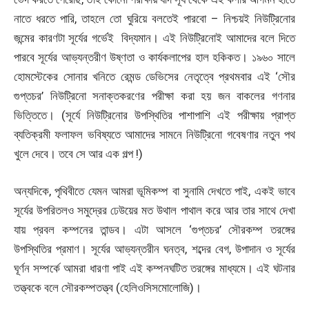
নাতে ধরতে পারি, তাহলে তো ঘুরিয়ে বলতেই পারবো – নিশ্চয়ই নিউট্রিনোর
জন্মের কারণটা সূর্যের গর্ভেই বিদ্যমান। এই নিউট্রিনোই আমাদের বলে দিতে
পারবে সূর্যের আভ্যন্তরীণ উষ্ণতা ও কার্যকলাপের হাল হকিকত। ১৯৬০ সালে
হোমস্টেকের সোনার খনিতে রেমন্ড ডেভিসের নেতৃত্বে প্রথমবার এই ‘সৌর
গুপ্তচর’ নিউট্রিনো সনাক্তকরণের পরীক্ষা করা হয় জন বাকলের গণনার
ভিত্তিতে। (সূর্যে নিউট্রিনোর উপস্থিতির পাশাপাশি এই পরীক্ষায় প্রাপ্ত
ব্যতিক্রমী ফলাফল ভবিষ্যতে আমাদের সামনে নিউট্রিনো গবেষণার নতুন পথ
খুলে দেবে। তবে সে আর এক গল্প !)
অন্যদিকে, পৃথিবীতে যেমন আমরা ভূমিকম্প বা সুনামি দেখতে পাই, একই ভাবে
সূর্যের উপরিতলও সমুদ্রের ঢেউয়ের মত উথাল পাথাল করে আর তার সাথে দেখা
যায় প্রবল কম্পনের তান্ডব। এটা আসলে ‘গুপ্তচর’ সৌরকম্প তরঙ্গের
উপস্থিতির প্রমাণ। সূর্যের আভ্যন্তরীন ঘনত্ব, শব্দের বেগ, উপাদান ও সূর্যের
ঘূর্ণন সম্পর্কে আমরা ধারণা পাই এই কম্পনঘটিত তরঙ্গের মাধ্যমে। এই ঘটনার
তত্ত্বকে বলে সৌরকম্পতত্ত্ব (হেলিওসিসমোলোজি)।