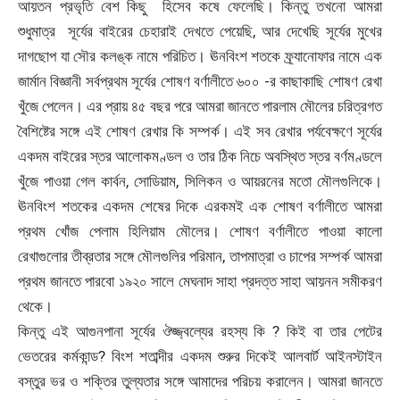
আয়তন প্রভৃতি বেশ কিছু হিসেব কষে ফেলেছি। কিন্তু তখনো আমরা
শুধুমাত্র সূর্যের বাইরের চেহারাই দেখতে পেয়েছি, আর দেখেছি সূর্যের মুখের
দাগছোপ যা সৌর কলঙ্ক নামে পরিচিত। ঊনবিংশ শতকে ফ্র্যানোফার নামে এক
জার্মান বিজ্ঞানী সর্বপ্রথম সূর্যের শোষণ বর্ণালীতে ৬০০ -র কাছাকাছি শোষণ রেখা
খুঁজে পেলেন। এর প্রায় ৪৫ বছর পরে আমরা জানতে পারলাম মৌলের চরিত্রগত
বৈশিষ্টের সঙ্গে এই শোষণ রেখার কি সম্পর্ক। এই সব রেখার পর্যবেক্ষণে সূর্যের
একদম বাইরের স্তর আলোকমণ্ডল ও তার ঠিক নিচে অবস্থিত স্তর বর্ণমণ্ডলে
খুঁজে পাওয়া গেল কার্বন, সোডিয়াম, সিলিকন ও আয়রনের মতো মৌলগুলিকে।
ঊনবিংশ শতকের একদম শেষের দিকে এরকমই এক শোষণ বর্ণালীতে আমরা
প্রথম খোঁজ পেলাম হিলিয়াম মৌলের। শোষণ বর্ণালীতে পাওয়া কালো
রেখাগুলোর তীব্রতার সঙ্গে মৌলগুলির পরিমান, তাপমাত্রা ও চাপের সম্পর্ক আমরা
প্রথম জানতে পারবো ১৯২০ সালে মেঘনাদ সাহা প্রদত্ত সাহা আয়নন সমীকরণ
থেকে।
কিন্তু এই আগুনপানা সূর্যের ঔজ্জ্বল্যের রহস্য কি ? কিই বা তার পেটের
ভেতরের কর্মকান্ড? বিংশ শতাব্দীর একদম শুরুর দিকেই আলবার্ট আইনস্টাইন
বস্তুর ভর ও শক্তির তুল্যতার সঙ্গে আমাদের পরিচয় করালেন। আমরা জানতে