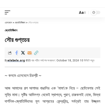
Aa
এলেবেলে
>
জ্যোতির্বিজ্ঞান
>
সৌর গুপ্তচর
জ্যোতির্বিজ্ঞান
সৌর গুপ্তচর
By
elebele.org
855 বার পঠিত
সর্বশেষ সংষ্করণ: October 18, 2024
10 মিনিটে পড়ুন
~ কলমে এলেবেলে চিরশ্রী ~
আজ আমাদের গল্প আপামর বাঙালির এক ‘মামা’কে নিয়ে – ছোটবেলার সেই
সূয্যি মামা। সৃষ্টির আদিলগ্ন থেকেই স্থাপত্য, পুরাণ, চারুকলাই হোক, কিম্বা
দার্শনিক-জ্যোতির্বিদদের মূল আগ্রহের কেন্দ্রবিন্দু, সর্বত্রই তার উজ্জ্বল