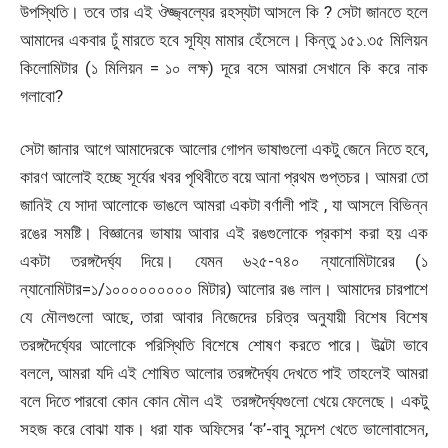
উপস্থিতি। তবে তার এই ঔজ্জ্বল্যের রহস্যটা আসলে কি ? সেটা জানতে হলে
আমাদের একবার ঢুঁ মারতে হবে সূয্যি মামার হেঁসেলে। কিন্তু ১৫১.৩৫ মিলিয়ন
কিলোমিটার (১ মিলিয়ন = ১০ লক্ষ) দূরে বসে আমরা সেখানে কি করে নাক
গলাবো?
সেটা জানার আগে আমাদেরকে আলোর গোপন ভাষাগুলো একটু জেনে নিতে হবে,
কারণ আলোই হচ্ছে সূর্যের খবর পৃথিবীতে বয়ে আনা প্রথম গুপ্তচর। আমরা তো
জানিই যে সাদা আলোকে ভাঙলে আমরা একটা বর্ণালী পাই , যা আসলে বিভিন্ন
রঙের সমষ্টি। বিজ্ঞানের ভাষায় আবার এই রঙগুলোকে প্রকাশ করা হয় এক
একটা তরঙ্গদৈর্ঘ্য দিয়ে। যেমন ৬২৫-৭৪০ ন্যানোমিটারের (১
ন্যানোমিটার=১/১০০০০০০০০০ মিটার) আলোর রঙ লাল। আমাদের চারপাশে
যে মৌলগুলো আছে, তারা আবার নিজেদের চরিত্র অনুযায়ী বিশেষ বিশেষ
তরঙ্গদৈর্ঘ্যের আলোকে পরিস্থিতি বিশেষে শোষণ করতে পারে। উল্টো ভাবে
বললে, আমরা যদি এই শোষিত আলোর তরঙ্গদৈর্ঘ্য দেখতে পাই তাহলেই আমরা
বলে দিতে পারবো কোন কোন মৌল এই তরঙ্গদৈর্ঘ্যগুলো খেয়ে ফেলেছে। একটু
সহজ করে বোঝা যাক। ধরা যাক অফিসের ‘ক’-বাবু সন্দেশ খেতে ভালোবাসেন,