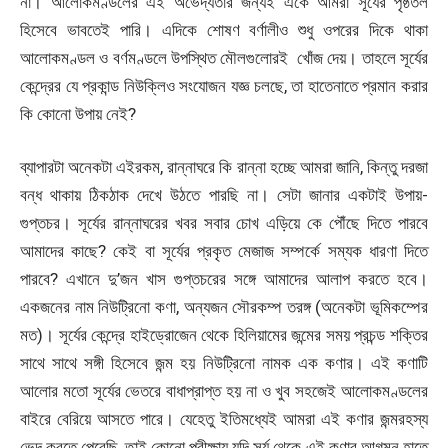
না। আলোকমণ্ডলের এই অভেদ্যতার জন্যই একে আমরা সূর্যের পৃষ্ঠতল
হিসেবে ভাবতেই পারি। এদিকে শোষণ বর্ণালীও শুধু ওপরের দিকে থাকা
আলোকমণ্ডল ও বর্ণমণ্ডলে উপস্থিত মৌলগুলোরই খোঁজ দেয়। তাহলে সূর্যের
কেন্দ্রের যে প্রকান্ড নিউক্লিও সংযোজন যজ্ঞ চলছে, তা হাতেনাতে প্রমান করার
কি কোনো উপায় নেই?
ব্যাপারটা অনেকটা এইরকম, রান্নাঘরে কি রান্না হচ্ছে আমরা জানি, কিন্তু দরজা
বন্ধ থাকায় ঠিকঠাক দেখে উঠতে পারছি না। সেটা জানার একটাই উপায়-
গুপ্তচর। সূর্যের রান্নাঘরের খবর সবার চোখ এড়িয়ে কে পৌঁছে দিতে পারবে
আমাদের কাছে? কেই বা সূর্যের প্রকৃত মেজাজ সম্পর্কে সম্যক ধারণা দিতে
পারবে? এখানে দু’জন খাস গুপ্তচরের সঙ্গে আমাদের আলাপ করতে হবে।
একজনের নাম নিউট্রিনো কণা, অন্যজন সৌরকম্প তরঙ্গ (অনেকটা ভূমিকম্পের
মত)। সূর্যের কেন্দ্রে হাইড্রোজেন থেকে হিলিয়ামের জন্মের সময় প্রচন্ড শক্তির
সাথে সাথে সঙ্গী হিসেবে জন্ম হয় নিউট্রিনো নামক এক কণার। এই কণাটি
আলোর মতো সূর্যের ভেতরে বাধাপ্রাপ্ত হয় না ও খুব সহজেই আলোকমণ্ডলের
বাইরে বেরিয়ে আসতে পারে। যেহেতু ইতিমধ্যেই আমরা এই কণার জন্মরহস্য
ভেদ করতে পেরেছি, তাই কোনো পরীক্ষায় যদি সূর্য থেকে এই কণার আগমন হাতে