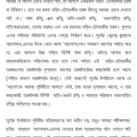
আমরা যে আলো চোখে দেখতে পাই, তা আসলে একরকম তড়িৎ -চৌম্বকীয় তরঙ্গ
বা বিকিরণ। তবে সব রকম তড়িৎ-চৌম্বকীয় তরঙ্গ কিন্তু আমরা চোখে দেখতে
পাই না। গামা রশ্মি, এক্স রশ্মি, অতি-বেগুনি রশ্মি, অবলোহিত রশ্মি,
মাইক্রোওয়েভ, বেতার তরঙ্গও এক এক রকমের তড়িৎ-চৌম্বকীয় তরঙ্গ। মূলতঃ
এদের শক্তির পরিমানই এদের গোত্র নির্ধারণ করে। সূর্যের কেন্দ্রে জন্মানো
আলোকমণ্ডলের দিকে ধেয়ে আসা ‘আলো’গুলোও সাধারণ আলোর পর্যায়ে পরে
না, এরা আসলে উচ্চ শক্তি বিশিষ্ট গামা রশ্মি। বাইরে আসার পথে
ধাক্কাধাক্কিতে শক্তিক্ষয় হতে হতে শেষ পর্যন্ত এই তড়িৎ-চৌম্বকীয়
তরঙ্গগুলোর তরঙ্গদৈর্ঘ্য দৃশ্যমান আলোর তরঙ্গদৈর্ঘ্যের কাছাকাছি চলে আসে
(শক্তি কমলে তরঙ্গদৈর্ঘ্য বাড়ে)। সেই কারণেই সূর্যের উপরিতল থেকে যে
‘আলো’কে আমরা পৃথিবীতে আসতে দেখি, তার মধ্যে দৃশ্যমান আলো, ও তার
কাছাকাছি তরঙ্গদৈর্ঘ্য বিশিষ্ট অতি-বেগুনি রশ্মি ও সামান্য পরিমানে অবলোহিত
রশ্মির অস্তিত্ব পাওয়া যায়।
সূর্যের উপরিতল পৃথিবীর বহিরাবরণের মত কঠিন নয়, তবুও আমরা পরীক্ষালব্ধ
ছবির মাধ্যমে আলোকমণ্ডলের ভেতরে থাকা স্তরগুলোর গঠন দেখতে পাই