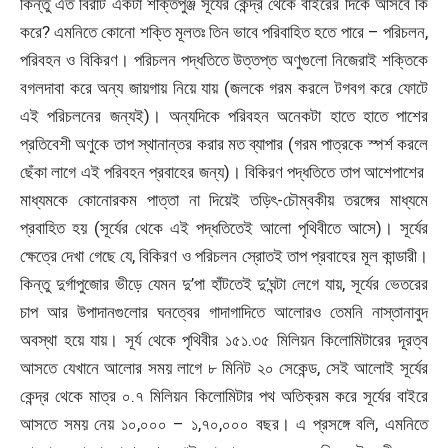
কিন্তু এত বিরাট একটা শক্তিপুঞ্জ সূর্যের কেন্দ্র থেকে বাইরের দিকে আসবে কি
করে? এমনিতে কোনো শক্তি মূলতঃ তিন ভাবে পরিবাহিত হতে পারে – পরিচলন,
পরিবহন ও বিকিরণ। পরিচলন পদ্ধতিতে উত্তপ্ত অণুগুলো নিজেরাই শক্তিকে
বগলদাবা করে অন্য জায়গায় নিয়ে যায় (জলকে গরম করলে টগবগ করে ফোটে
এই পরিচলনের জন্যই)। অন্যদিকে পরিবহন অনেকটা হাতে হাতে পাশের
প্রতিবেশী অণুকে তাপ স্থানান্তর করার মত ব্যাপার (গরম পাত্রকে স্পর্শ করলে
ছেঁকা লাগে এই পরিবহন প্রবাহের জন্য)। বিকিরণ পদ্ধতিতে তাপ আশেপাশের
মাধ্যমকে কোনোরকম পাত্তা না দিয়েই তড়িৎ-চৌম্বকীয় তরঙ্গের মাধ্যমে
প্রবাহিত হয় (সূর্যের থেকে এই পদ্ধতিতেই আলো পৃথিবীতে আসে)। সূর্যের
ক্ষেত্রে দেখা গেছে যে, বিকিরণ ও পরিচলন স্রোতই তাপ প্রবাহের মূল কান্ডারী।
কিন্তু দুর্গাপুজোর ভীড়ে যেমন দু’পা হাঁটতেই দু’ঘন্টা লেগে যায়, সূর্যের ভেতরের
চাপ আর উপাদানগুলোর ঘনত্বের গাদাগাদিতে আলোরও তেমনি নাস্তানাবুদ
অবস্থা হয়ে যায়। সূর্য থেকে পৃথিবীর ১৫১.৩৫ মিলিয়ন কিলোমিটারের দূরত্ব
আসতে যেখানে আলোর সময় লাগে ৮ মিনিট ২০ সেকেন্ড, সেই আলোই সূর্যের
কেন্দ্র থেকে মাত্র ০.৭ মিলিয়ন কিলোমিটার পথ অতিক্রম করে সূর্যের বাইরে
আসতে সময় নেয় ১০,০০০ – ১,৭০,০০০ বছর। এ প্রসঙ্গে বলি, এমনিতে