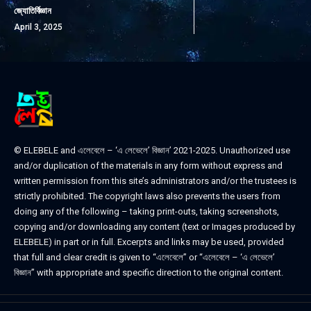
জ্যোতির্বিজ্ঞান
April 3, 2025
© ELEBELE and এলেবেলে – ‘এ লেভেলে’ বিজ্ঞান’ 2021-2025. Unauthorized use
and/or duplication of the materials in any form without express and
written permission from this site’s administrators and/or the trustees is
strictly prohibited. The copyright laws also prevents the users from
doing any of the following – taking print-outs, taking screenshots,
copying and/or downloading any content (text or Images produced by
ELEBELE) in part or in full. Excerpts and links may be used, provided
that full and clear credit is given to “এলেবেলে” or “এলেবেলে – ‘এ লেভেলে’
বিজ্ঞান” with appropriate and specific direction to the original content.