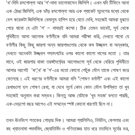
‘খ’-দিদি রসগোল্লা আর ‘গ’-দাদা ভালোবাসেন জিলিপি। এখন যদি টিফিনে আনা
এক ঠোঙা জিলিপি, এক ভাঁড় রসগোল্লা আর এক প্যাকেট সন্দেশের মধ্যে থেকে
বেশ কয়েকটা জিলিপিকে বেমালুম হাপিশ হয়ে যেতে দেখি, সহজেই আমরা বুঝতে
পেরে যাবো যে এটা ‘গ’ – দাদারই কম্মো। ঠিক তেমন ভাবেই, সূর্য থেকে
পৃথিবীতে আসা আলোক বর্ণালীকে যদি আমরা পরীক্ষা করি, দেখতে পাবো যে
বর্ণালীর কিছু কিছু জায়গা অন্য জায়গাগুলোর থেকে কম উজ্জ্বল বা অন্ধকার,
দেখতে অনেকটা উজ্জ্বল পশ্চাৎপটের ওপর কালো কালো দাগের মতো । তার
মানে, ওই জায়গায় থাকা তরঙ্গদৈর্ঘ্যের আলোগুলো সূর্য থেকে বেরিয়ে পৃথিবীতে
আসার আগেই ‘ক’,’খ’ বা ‘গ’-এর মতো কোনো পেটুক মৌল তাকে শোষণ করে
ফেলেছে। এই ধরণের বর্ণালীকে আমরা বলি “শোষণ বর্নালী” এবং এই কালো
রেখাগুলো হল শোষণ রেখা, যা দেখে সূর্যে কোন কোন মৌল উপস্থিত তা খুব
সহজেই অনুমান করা সম্ভব। কিন্তু আজ যেটাকে ‘খুব সহজ’ বলতে পারছি,
এক-দেড়শো বছর আগেও এই সম্মন্ধে স্পষ্ট কোনো ধারণাই ছিল না।
তখন ঊনবিংশ শতকের গোড়ার দিক। আমরা গ্যালিলিও, নিউটন, কেপলার এবং
বহু খ্যাতনামা পদার্থবিদ, জ্যোতির্বিদ ও গণিতজ্ঞের হাত ধরে ততদিনে সূর্যের ভর,