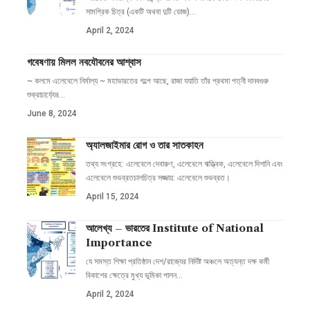
সামগ্রিক চিত্র (একটি অথবা দুটি ডোজ)
…
April 2, 2024
গবেষণায় মিলল নবযৌবনের আশ্বাস
~ কলমে এলেবেলে নির্মাল্য ~ মহাভারতের গল্পে আছে, রাজা যযাতি তাঁর প্রথমা পত্নী দানবগুরু
শুক্রাচার্য্যের
…
June 8, 2024
অ্যালজাইমার রোগ ও তার সাতকাহন
তথ্য সংগ্রহে: এলেবেলে দেবারুণ, এলেবেলে ঋত্ত্বিক, এলেবেলে দিশানি এবং
এলেবেলে শুভব্রতচালচিত্র সজ্জায়: এলেবেলে শুভব্রত।
April 15, 2024
আলেখ্য – ভারতের Institute of National
Importance
যে সমস্ত শিক্ষা প্রতিষ্ঠান দেশ/রাজ্যের নির্দিষ্ট অঞ্চলে অত্যন্ত দক্ষ কর্মী
বিকাশের ক্ষেত্রে মুখ্য ভূমিকা পালন
…
April 2, 2024