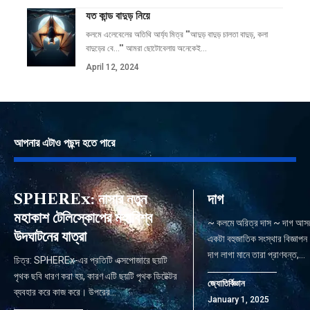
যত কান্ড বাদুড় নিয়ে
কলমে এলেবেলের অতিথি আর্য্য মিত্র ""আদুড় বাদুড় চালতা বাদুড়, কলা
বাদুড়ের বে…"" আমরা ছোটোবেলায় অনেকেই
…
April 12, 2024
আপনার এটাও পছন্দ হতে পারে
SPHEREx: নাসার নতুন
দাগ
মহাকাশ টেলিস্কোপের মহাবিশ্ব
~ কলমে অরিত্র দাস ~ দাগ আস
উদঘাটনের যাত্রা
একটা বহুজাতিক সংস্থার বিজ্ঞাপন। 
দাগ লাগা মানে তারা প্রাণবন্ত,
…
চিত্র: SPHEREx-এর প্রতিটি এক্সপোজারে ছয়টি
পৃথক ছবি ধারণ করা হয়, কারণ এটি ছয়টি পৃথক ডিটেক্টর
জ্যোতির্বিজ্ঞান
ব্যবহার করে কাজ করে। উপরের
…
January 1, 2025