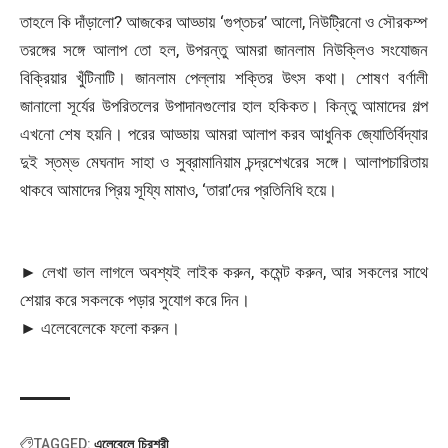
তাহলে কি দাঁড়ালো? আজকের আড্ডায় ‘গুপ্তচর’ আলো, নিউট্রিনো ও সৌরকম্প
তরঙ্গের সঙ্গে আলাপ তো হল, উপরন্তু আমরা জানলাম নিউক্লিও সংযোজন
বিক্রিয়ার খুঁটিনাটি। জানলাম পেল্লায় শক্তির উৎস কথা। শোষণ বর্ণালী
জানালো সূর্যের উপরিতলের উপাদানগুলোর হাল হকিকত। কিন্তু আমাদের গল্প
এখনো শেষ হয়নি। পরের আড্ডায় আমরা আলাপ করব আধুনিক জ্যোতির্বিদ্যার
দুই স্তম্ভ মেঘনাদ সাহা ও সুব্রামানিয়াম চন্দ্রশেখরের সঙ্গে। আলাপচারিতায়
থাকবে আমাদের প্রিয় সূয্যি মামাও, ‘তারা’দের প্রতিনিধি হয়ে।
► লেখা ভাল লাগলে অবশ্যই লাইক করুন, কমেন্ট করুন, আর সকলের সাথে
শেয়ার করে সকলকে পড়ার সুযোগ করে দিন।
► এলেবেলেকে ফলো করুন।
এলেবেলে চিরশ্রী
TAGGED: